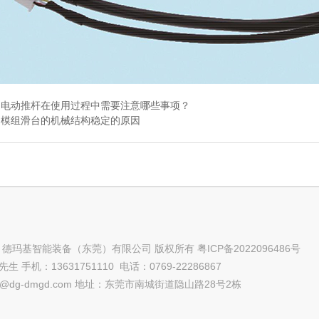
：
电动推杆在使用过程中需要注意哪些事项？
：
模组滑台的机械结构稳定的原因
ght © 德玛基智能装备（东莞）有限公司 版权所有
粤ICP备2022096486号
生 手机：13631751110 电话：0769-22286867
s@dg-dmgd.com 地址：东莞市南城街道隐山路28号2栋