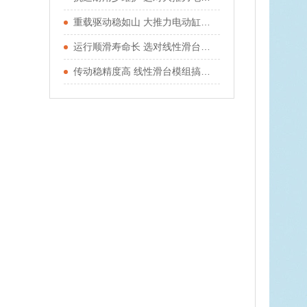
重载驱动稳如山 大推力电动缸适配重型工况
运行顺滑寿命长 选对线性滑台模组少走弯路
传动稳精度高 线性滑台模组搞定直线运动需求