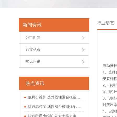
行业动态
新闻资讯
公司新闻
行业动态
常见问题
电动推
1、选择
安装行
热点资讯
2、使用
采用闭
低噪少维护 选对线性滑台模组少走运动工位弯路
3、调整
对液压
稳速高精度 线性滑台模组适配多类自动化工位
4、定期
抗造耐用少维护 选对大推力电动缸少踩驱动坑