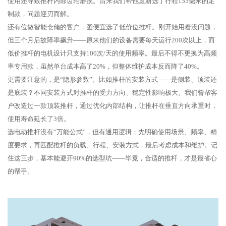
使用还导致推杆内部齿轮磨损。后来我们帮他重新选了行程155毫米的定
制款，问题迎刃而解。
还有位做智能仓储的客户，图便宜选了低价位推杆。刚开始用着没问题，
但三个月后故障率飙升——原来他们的设备需要每天运行200次以上，而
低价推杆的电机设计只支持100次/天的使用频率。最后不得不更换为高频
率专用款，虽然单台成本高了20%，但整体维护成本反而降了40%。
更需要注意的，是“隐形参数”。比如推杆的安装方式——是侧装、顶装还
是底装？不同安装方式对推杆的受力方向、稳定性影响极大。我们曾帮客
户改造过一款顶装推杆，通过优化内部结构，让推杆在垂直方向承重时，
使用寿命延长了3倍。
选电动推杆没有“万能公式”，但有通用逻辑：先明确使用场景、频率、精
度要求，再匹配推杆的负载、行程、安装方式，最后考虑成本和维护。记
住这三步，基本能避开90%的选型坑——毕竟，合适的推杆，才是最省心
的帮手。