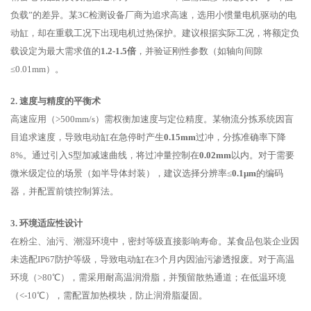
负载”的差异。某3C检测设备厂商为追求高速，选用小惯量电机驱动的电
动缸，却在重载工况下出现电机过热保护。建议根据实际工况，将额定负
载设定为最大需求值的
1.2-1.5倍
，并验证刚性参数（如轴向间隙
≤0.01mm）。
2. 速度与精度的平衡术
高速应用（>500mm/s）需权衡加速度与定位精度。某物流分拣系统因盲
目追求速度，导致电动缸在急停时产生
0.15mm
过冲，分拣准确率下降
8%。通过引入S型加减速曲线，将过冲量控制在
0.02mm
以内。对于需要
微米级定位的场景（如半导体封装），建议选择分辨率≤
0.1μm
的编码
器，并配置前馈控制算法。
3. 环境适应性设计
在粉尘、油污、潮湿环境中，密封等级直接影响寿命。某食品包装企业因
未选配IP67防护等级，导致电动缸在3个月内因油污渗透报废。对于高温
环境（>80℃），需采用耐高温润滑脂，并预留散热通道；在低温环境
（<-10℃），需配置加热模块，防止润滑脂凝固。