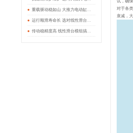
试，确
对于各
重载驱动稳如山 大推力电动缸适配重型工况
衰减，
运行顺滑寿命长 选对线性滑台模组少走弯路
传动稳精度高 线性滑台模组搞定直线运动需求