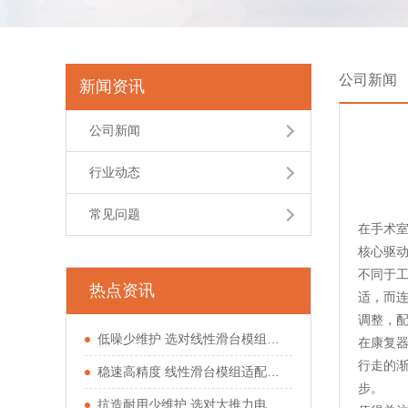
公司新闻
新闻资讯
公司新闻
行业动态
常见问题
在手术
核心驱
不同于工
热点资讯
适，而
调整，配
低噪少维护 选对线性滑台模组少走运动工位弯路
在康复器
行走的渐
稳速高精度 线性滑台模组适配多类自动化工位
步。
抗造耐用少维护 选对大推力电动缸少踩驱动坑