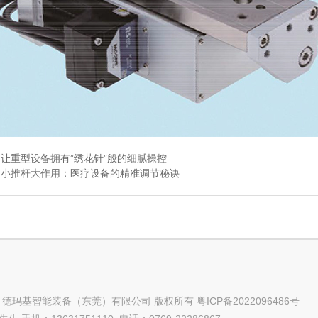
：
让重型设备拥有”绣花针”般的细腻操控
：
小推杆大作用：医疗设备的精准调节秘诀
ght © 德玛基智能装备（东莞）有限公司 版权所有
粤ICP备2022096486号