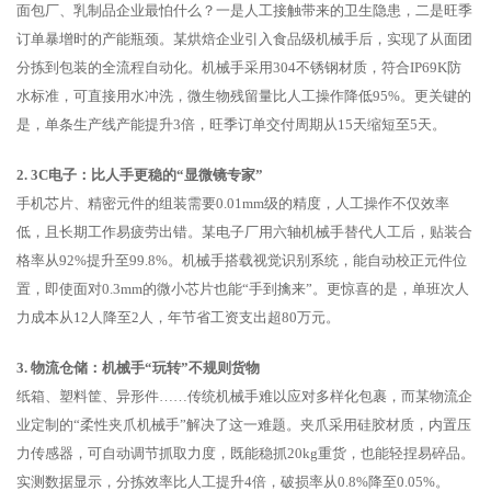
面包厂、乳制品企业最怕什么？一是人工接触带来的卫生隐患，二是旺季
订单暴增时的产能瓶颈。某烘焙企业引入食品级机械手后，实现了从面团
分拣到包装的全流程自动化。机械手采用304不锈钢材质，符合IP69K防
水标准，可直接用水冲洗，微生物残留量比人工操作降低95%。更关键的
是，单条生产线产能提升3倍，旺季订单交付周期从15天缩短至5天。
2. 3C电子：比人手更稳的“显微镜专家”
手机芯片、精密元件的组装需要0.01mm级的精度，人工操作不仅效率
低，且长期工作易疲劳出错。某电子厂用六轴机械手替代人工后，贴装合
格率从92%提升至99.8%。机械手搭载视觉识别系统，能自动校正元件位
置，即使面对0.3mm的微小芯片也能“手到擒来”。更惊喜的是，单班次人
力成本从12人降至2人，年节省工资支出超80万元。
3. 物流仓储：机械手“玩转”不规则货物
纸箱、塑料筐、异形件……传统机械手难以应对多样化包裹，而某物流企
业定制的“柔性夹爪机械手”解决了这一难题。夹爪采用硅胶材质，内置压
力传感器，可自动调节抓取力度，既能稳抓20kg重货，也能轻捏易碎品。
实测数据显示，分拣效率比人工提升4倍，破损率从0.8%降至0.05%。