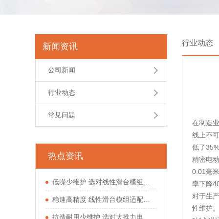
行业动态
新闻资讯
公司新闻
行业动态
常见问题
在制造
线上不可
低了35
热点资讯
精密电
0.01
低噪少维护 选对线性滑台模组少走运动工位弯路
率下降4
对于生
稳速高精度 线性滑台模组适配多类自动化工位
性维护
抗造耐用少维护 选对大推力电动缸少踩驱动坑