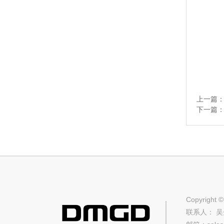
上一篇
下一篇
Copyri
联系人： 吴先