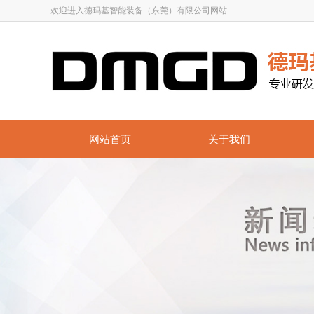
欢迎进入德玛基智能装备（东莞）有限公司网站
网站首页
关于我们