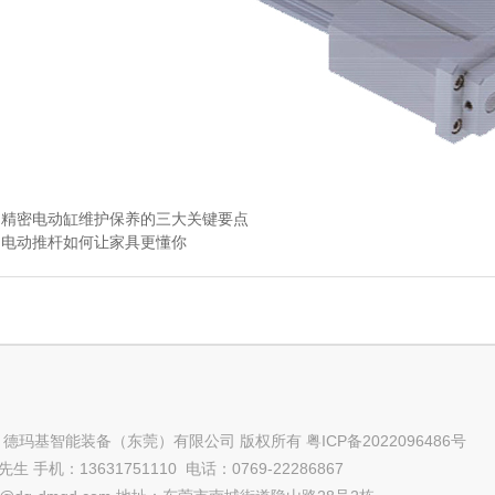
：
精密电动缸维护保养的三大关键要点
：
电动推杆如何让家具更懂你
ght © 德玛基智能装备（东莞）有限公司 版权所有
粤ICP备2022096486号
生 手机：13631751110 电话：0769-22286867